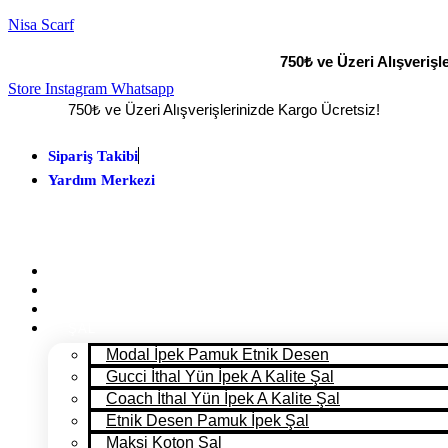
Nisa Scarf
750₺ ve Üzeri Alışverişl
Store
Instagram
Whatsapp
750₺ ve Üzeri Alışverişlerinizde Kargo Ücretsiz!
Sipariş Takibi
Yardım Merkezi
ANA SAYFA
PANTONE 2025
MAĞAZA
ŞAL
Modal İpek Pamuk Etnik Desen
Gucci İthal Yün İpek A Kalite Şal
Coach İthal Yün İpek A Kalite Şal
Etnik Desen Pamuk İpek Şal
Maksi Koton Şal