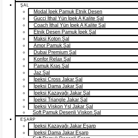
ŞAL
Modal İpek Pamuk Etnik Desen
Gucci İthal Yün İpek A Kalite Şal
Coach İthal Yün İpek A Kalite Şal
Etnik Desen Pamuk İpek Şal
Maksi Koton Şal
Amor Pamuk Şal
Dubai Premium Şal
Konfor Relax Şal
Pamuk Kraş Şal
Jaz Şal
İpeksi Cross Jakar Şal
İpeksi Dama Jakar Şal
İpeksi Kazayağı Jakar Şal
İpeksi Triangle Jakar Şal
İpeksi Viskon Ysl Jakar Şal
Soft Pamuk Desenli Viskon Şal
EŞARP
İpeksi Kazayağı Jakar Eşarp
İpeksi Dama Jakar Eşarp