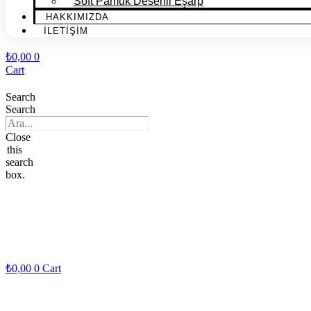
Soft Pamuk Desenli Eşarp
HAKKIMIZDA
İLETİŞİM
₺
0,00
0
Cart
Search
Search
Close
this
search
box.
₺
0,00
0
Cart