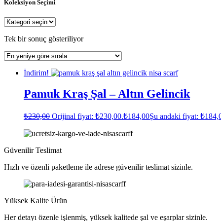
Koleksiyon Seçimi
Tek bir sonuç gösteriliyor
İndirim!
Pamuk Kraş Şal – Altın Gelincik
₺
230,00
Orijinal fiyat: ₺230,00.
₺
184,00
Şu andaki fiyat: ₺184,
Güvenilir Teslimat
Hızlı ve özenli paketleme ile adrese güvenilir teslimat sizinle.
Yüksek Kalite Ürün
Her detayı özenle işlenmiş, yüksek kalitede şal ve eşarplar sizinle.