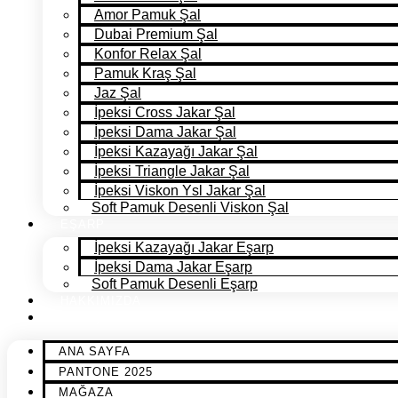
Amor Pamuk Şal
Dubai Premium Şal
Konfor Relax Şal
Pamuk Kraş Şal
Jaz Şal
İpeksi Cross Jakar Şal
İpeksi Dama Jakar Şal
İpeksi Kazayağı Jakar Şal
İpeksi Triangle Jakar Şal
İpeksi Viskon Ysl Jakar Şal
Soft Pamuk Desenli Viskon Şal
EŞARP
İpeksi Kazayağı Jakar Eşarp
İpeksi Dama Jakar Eşarp
Soft Pamuk Desenli Eşarp
HAKKIMIZDA
İLETİŞİM
ANA SAYFA
PANTONE 2025
MAĞAZA