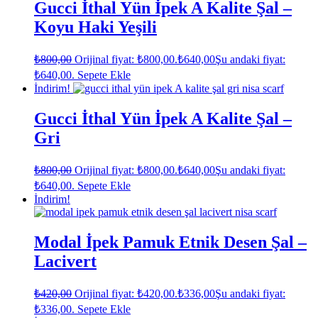
Gucci İthal Yün İpek A Kalite Şal –
Koyu Haki Yeşili
₺
800,00
Orijinal fiyat: ₺800,00.
₺
640,00
Şu andaki fiyat:
₺640,00.
Sepete Ekle
İndirim!
Gucci İthal Yün İpek A Kalite Şal –
Gri
₺
800,00
Orijinal fiyat: ₺800,00.
₺
640,00
Şu andaki fiyat:
₺640,00.
Sepete Ekle
İndirim!
Modal İpek Pamuk Etnik Desen Şal –
Lacivert
₺
420,00
Orijinal fiyat: ₺420,00.
₺
336,00
Şu andaki fiyat:
₺336,00.
Sepete Ekle