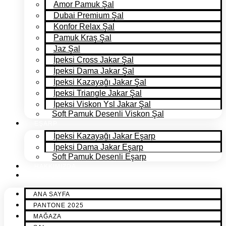
Amor Pamuk Şal
Dubai Premium Şal
Konfor Relax Şal
Pamuk Kraş Şal
Jaz Şal
İpeksi Cross Jakar Şal
İpeksi Dama Jakar Şal
İpeksi Kazayağı Jakar Şal
İpeksi Triangle Jakar Şal
İpeksi Viskon Ysl Jakar Şal
Soft Pamuk Desenli Viskon Şal
EŞARP
İpeksi Kazayağı Jakar Eşarp
İpeksi Dama Jakar Eşarp
Soft Pamuk Desenli Eşarp
HAKKIMIZDA
İLETİŞİM
ANA SAYFA
PANTONE 2025
MAĞAZA