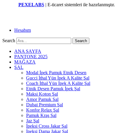
PEXELABS
| E-ticaret sistemleri ile hazırlanmıştır.
Hesabım
Search
Search
ANA SAYFA
PANTONE 2025
MAĞAZA
ŞAL
Modal İpek Pamuk Etnik Desen
Gucci İthal Yün İpek A Kalite Şal
Coach İthal Yün İpek A Kalite Şal
Etnik Desen Pamuk İpek Şal
Maksi Koton Şal
Amor Pamuk Şal
Dubai Premium Şal
Konfor Relax Şal
Pamuk Kraş Şal
Jaz Şal
İpeksi Cross Jakar Şal
İpeksi Dama Jakar Şal