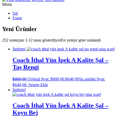
Menü
Şal
Eşarp
Yeni Ürünler
252 sonuçtan 1-12 arası gösteriliyor
En yeniye göre sıralandı
İndirim!
Coach İthal Yün İpek A Kalite Şal –
Taş Rengi
₺
800,00
Orijinal fiyat: ₺800,00.
₺
640,00
Şu andaki fiyat:
₺640,00.
Sepete Ekle
İndirim!
Coach İthal Yün İpek A Kalite Şal –
Koyu Bej