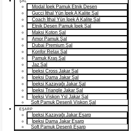
ŞAL
Modal İpek Pamuk Etnik Desen
Gucci İthal Yün İpek A Kalite Şal
Coach İthal Yün İpek A Kalite Şal
Etnik Desen Pamuk İpek Şal
Maksi Koton Şal
Amor Pamuk Şal
Dubai Premium Şal
Konfor Relax Şal
Pamuk Kraş Şal
Jaz Şal
İpeksi Cross Jakar Şal
İpeksi Dama Jakar Şal
İpeksi Kazayağı Jakar Şal
İpeksi Triangle Jakar Şal
İpeksi Viskon Ysl Jakar Şal
Soft Pamuk Desenli Viskon Şal
EŞARP
İpeksi Kazayağı Jakar Eşarp
İpeksi Dama Jakar Eşarp
Soft Pamuk Desenli Eşarp