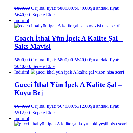
₺
800,00
Orijinal fiyat: ₺800,00.
₺
640,00
Şu andaki fiyat:
₺640,00.
Sepete Ekle
İndirim!
Coach İthal Yün İpek A Kalite Şal –
Saks Mavisi
₺
800,00
Orijinal fiyat: ₺800,00.
₺
640,00
Şu andaki fiyat:
₺640,00.
Sepete Ekle
İndirim!
Gucci İthal Yün İpek A Kalite Şal –
Koyu Bej
₺
640,00
Orijinal fiyat: ₺640,00.
₺
512,00
Şu andaki fiyat:
₺512,00.
Sepete Ekle
İndirim!