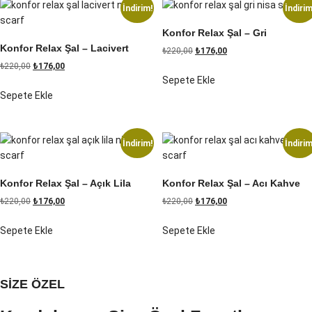
İndirim!
İndirim
Konfor Relax Şal – Gri
Konfor Relax Şal – Lacivert
Orijinal
Şu
₺
220,00
₺
176,00
Orijinal
Şu
fiyat:
andaki
₺
220,00
₺
176,00
Sepete Ekle
fiyat:
andaki
₺220,00.
fiyat:
Sepete Ekle
₺220,00.
fiyat:
₺176,00.
₺176,00.
İndirim!
İndirim
Konfor Relax Şal – Açık Lila
Konfor Relax Şal – Acı Kahve
Orijinal
Şu
Orijinal
Şu
₺
220,00
₺
176,00
₺
220,00
₺
176,00
fiyat:
andaki
fiyat:
andaki
Sepete Ekle
Sepete Ekle
₺220,00.
fiyat:
₺220,00.
fiyat:
₺176,00.
₺176,00.
SİZE ÖZEL