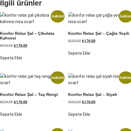
İlgili ürünler
İndirim!
İndirim
Konfor Relax Şal – Çikolata
Konfor Relax Şal – Çağla Yeşili
Kahvesi
Orijinal
Şu
₺
220,00
₺
176,00
Orijinal
Şu
₺
220,00
₺
176,00
fiyat:
andaki
fiyat:
andaki
Sepete Ekle
₺220,00.
fiyat:
Sepete Ekle
₺220,00.
fiyat:
₺176,00.
₺176,00.
İndirim!
İndirim
Konfor Relax Şal – Taş Rengi
Konfor Relax Şal – Siyah
Orijinal
Şu
Orijinal
Şu
₺
220,00
₺
176,00
₺
220,00
₺
176,00
fiyat:
andaki
fiyat:
andaki
Sepete Ekle
Sepete Ekle
₺220,00.
fiyat:
₺220,00.
fiyat:
₺176,00.
₺176,00.