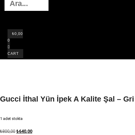
Close this search
box.
₺
0,00
0
CART
Gucci İthal Yün İpek A Kalite Şal – Gri
1 adet stokta
Orijinal
Şu
₺
800,00
₺
640,00