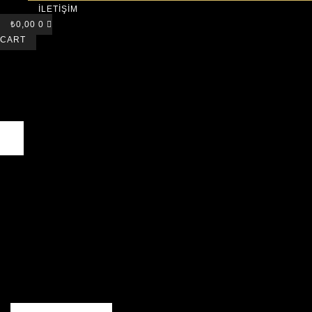
İLETİŞİM
₺
0,00
0
CART
Search
Search
Close
this
search
box.
Search
Search