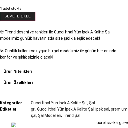
fiyat:
andaki
1 adet stokta
₺800,00.
fiyat:
Gucci
₺640,00.
SEPETE EKLE
İthal
Yün
🌸 Trend deseni ve renkleri ile Gucci İthal Yün İpek A Kalite Şal
İpek
modelimiz günlük hayatınızda size şıklıkla eşlik edecek!
A
Kalite
💫 Günlük kullanıma uygun bu şal modelimiz ile günün her anında
Şal
konfor ve şıklık sizinle olacak!
-
Gri
adet
Ürün Nitelikleri
Ürün Özellikleri
Kategoriler
Gucci İthal Yün İpek A Kalite Şal
,
Şal
Etiketler
gri
,
Gucci İthal Yün İpek A Kalite Şal
,
ipek şal
,
premium
şal
,
Şal Modelleri
,
Trend Şal