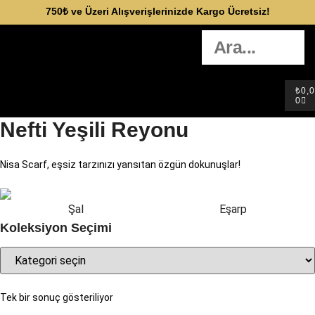
750₺ ve Üzeri Alışverişlerinizde Kargo Ücretsiz!
₺
0,
0
Nefti Yeşili Reyonu
Nisa Scarf, eşsiz tarzınızı yansıtan özgün dokunuşlar!
Şal
Eşarp
Koleksiyon Seçimi
Tek bir sonuç gösteriliyor