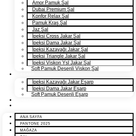
Amor Pamuk Şal
Dubai Premium Şal
Konfor Relax Şal
Pamuk Kraş Şal
Jaz Şal
İpeksi Cross Jakar Şal
İpeksi Dama Jakar Şal
İpeksi Kazayağı Jakar Şal
İpeksi Triangle Jakar Şal
İpeksi Viskon Ysl Jakar Şal
Soft Pamuk Desenli Viskon Şal
EŞARP
İpeksi Kazayağı Jakar Eşarp
İpeksi Dama Jakar Eşarp
Soft Pamuk Desenli Eşarp
HAKKIMIZDA
İLETİŞİM
ANA SAYFA
PANTONE 2025
MAĞAZA