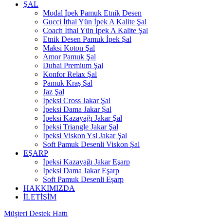
ŞAL
Modal İpek Pamuk Etnik Desen
Gucci İthal Yün İpek A Kalite Şal
Coach İthal Yün İpek A Kalite Şal
Etnik Desen Pamuk İpek Şal
Maksi Koton Şal
Amor Pamuk Şal
Dubai Premium Şal
Konfor Relax Şal
Pamuk Kraş Şal
Jaz Şal
İpeksi Cross Jakar Şal
İpeksi Dama Jakar Şal
İpeksi Kazayağı Jakar Şal
İpeksi Triangle Jakar Şal
İpeksi Viskon Ysl Jakar Şal
Soft Pamuk Desenli Viskon Şal
EŞARP
İpeksi Kazayağı Jakar Eşarp
İpeksi Dama Jakar Eşarp
Soft Pamuk Desenli Eşarp
HAKKIMIZDA
İLETİŞİM
Müşteri Destek Hattı