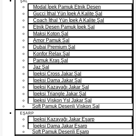
ŞAL
Modal İpek Pamuk Etnik Desen
Gucci İthal Yün İpek A Kalite Şal
Coach İthal Yün İpek A Kalite Şal
Etnik Desen Pamuk İpek Şal
Maksi Koton Şal
Amor Pamuk Şal
Dubai Premium Şal
Konfor Relax Şal
Pamuk Kraş Şal
Jaz Şal
İpeksi Cross Jakar Şal
İpeksi Dama Jakar Şal
İpeksi Kazayağı Jakar Şal
İpeksi Triangle Jakar Şal
İpeksi Viskon Ysl Jakar Şal
Soft Pamuk Desenli Viskon Şal
EŞARP
İpeksi Kazayağı Jakar Eşarp
İpeksi Dama Jakar Eşarp
Soft Pamuk Desenli Eşarp