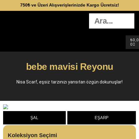
750₺ ve Üzeri Alışverişlerinizde Kargo Ücretsiz!
₺
0,
0
bebe mavisi Reyonu
Nisa Scarf, eşsiz tarzınızı yansıtan özgün dokunuşlar!
ŞAL
EŞARP
Koleksiyon Seçimi