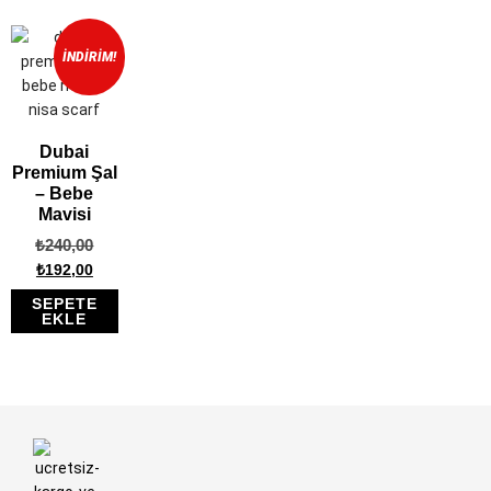
İNDIRIM!
Dubai
Premium Şal
– Bebe
Mavisi
₺
240,00
₺
192,00
SEPETE
EKLE