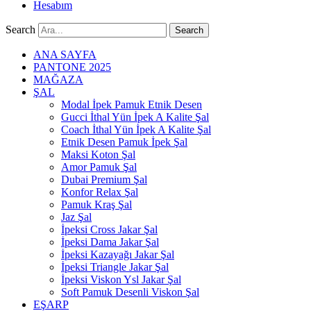
Hesabım
Search
Search
ANA SAYFA
PANTONE 2025
MAĞAZA
ŞAL
Modal İpek Pamuk Etnik Desen
Gucci İthal Yün İpek A Kalite Şal
Coach İthal Yün İpek A Kalite Şal
Etnik Desen Pamuk İpek Şal
Maksi Koton Şal
Amor Pamuk Şal
Dubai Premium Şal
Konfor Relax Şal
Pamuk Kraş Şal
Jaz Şal
İpeksi Cross Jakar Şal
İpeksi Dama Jakar Şal
İpeksi Kazayağı Jakar Şal
İpeksi Triangle Jakar Şal
İpeksi Viskon Ysl Jakar Şal
Soft Pamuk Desenli Viskon Şal
EŞARP