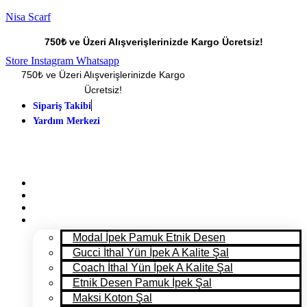
Nisa Scarf
750₺ ve Üzeri Alışverişlerinizde Kargo Ücretsiz!
Store
Instagram
Whatsapp
750₺ ve Üzeri Alışverişlerinizde Kargo
Ücretsiz!
Sipariş Takibi
Yardım Merkezi
ANA SAYFA
PANTONE 2025
MAĞAZA
ŞAL
Modal İpek Pamuk Etnik Desen
Gucci İthal Yün İpek A Kalite Şal
Coach İthal Yün İpek A Kalite Şal
Etnik Desen Pamuk İpek Şal
Maksi Koton Şal