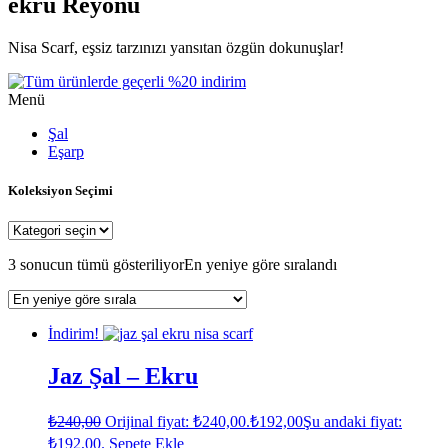
ekru Reyonu
Nisa Scarf, eşsiz tarzınızı yansıtan özgün dokunuşlar!
Menü
Şal
Eşarp
Koleksiyon Seçimi
3 sonucun tümü gösteriliyor
En yeniye göre sıralandı
İndirim!
Jaz Şal – Ekru
₺
240,00
Orijinal fiyat: ₺240,00.
₺
192,00
Şu andaki fiyat:
₺192,00.
Sepete Ekle