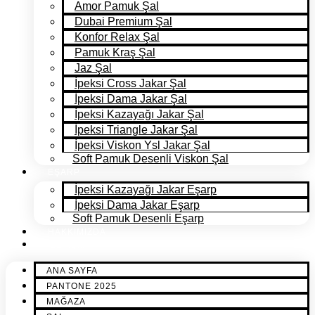
Amor Pamuk Şal
Dubai Premium Şal
Konfor Relax Şal
Pamuk Kraş Şal
Jaz Şal
İpeksi Cross Jakar Şal
İpeksi Dama Jakar Şal
İpeksi Kazayağı Jakar Şal
İpeksi Triangle Jakar Şal
İpeksi Viskon Ysl Jakar Şal
Soft Pamuk Desenli Viskon Şal
EŞARP
İpeksi Kazayağı Jakar Eşarp
İpeksi Dama Jakar Eşarp
Soft Pamuk Desenli Eşarp
HAKKIMIZDA
İLETİŞİM
ANA SAYFA
PANTONE 2025
MAĞAZA