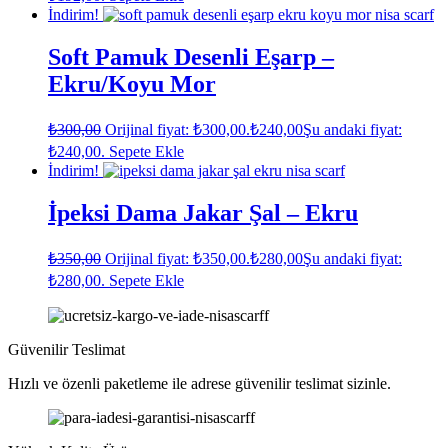
İndirim!
Soft Pamuk Desenli Eşarp –
Ekru/Koyu Mor
₺
300,00
Orijinal fiyat: ₺300,00.
₺
240,00
Şu andaki fiyat:
₺240,00.
Sepete Ekle
İndirim!
İpeksi Dama Jakar Şal – Ekru
₺
350,00
Orijinal fiyat: ₺350,00.
₺
280,00
Şu andaki fiyat:
₺280,00.
Sepete Ekle
Güvenilir Teslimat
Hızlı ve özenli paketleme ile adrese güvenilir teslimat sizinle.