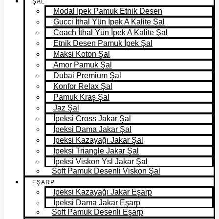
ŞAL
Modal İpek Pamuk Etnik Desen
Gucci İthal Yün İpek A Kalite Şal
Coach İthal Yün İpek A Kalite Şal
Etnik Desen Pamuk İpek Şal
Maksi Koton Şal
Amor Pamuk Şal
Dubai Premium Şal
Konfor Relax Şal
Pamuk Kraş Şal
Jaz Şal
İpeksi Cross Jakar Şal
İpeksi Dama Jakar Şal
İpeksi Kazayağı Jakar Şal
İpeksi Triangle Jakar Şal
İpeksi Viskon Ysl Jakar Şal
Soft Pamuk Desenli Viskon Şal
EŞARP
İpeksi Kazayağı Jakar Eşarp
İpeksi Dama Jakar Eşarp
Soft Pamuk Desenli Eşarp