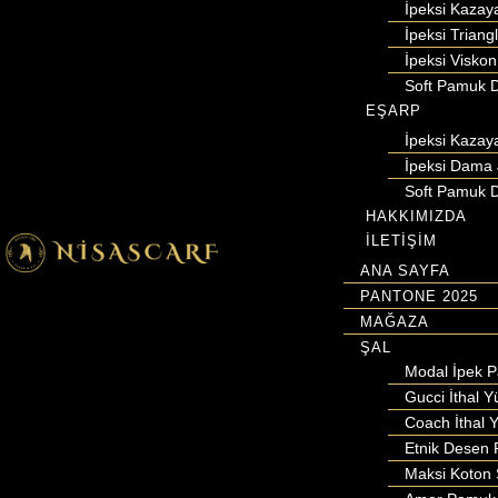
İpeksi Kazay
İpeksi Triang
İpeksi Viskon
Soft Pamuk D
EŞARP
İpeksi Kazay
İpeksi Dama 
Soft Pamuk D
HAKKIMIZDA
İLETİŞİM
ANA SAYFA
PANTONE 2025
MAĞAZA
ŞAL
Modal İpek 
Gucci İthal Y
Coach İthal Y
Etnik Desen 
Maksi Koton 