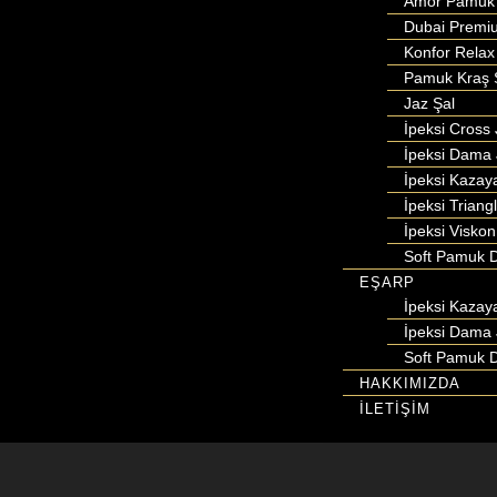
Amor Pamuk 
Dubai Premi
Konfor Relax
Pamuk Kraş 
Jaz Şal
İpeksi Cross 
İpeksi Dama 
İpeksi Kazay
İpeksi Triang
İpeksi Viskon
Soft Pamuk D
EŞARP
İpeksi Kazay
İpeksi Dama 
Soft Pamuk D
HAKKIMIZDA
İLETİŞİM