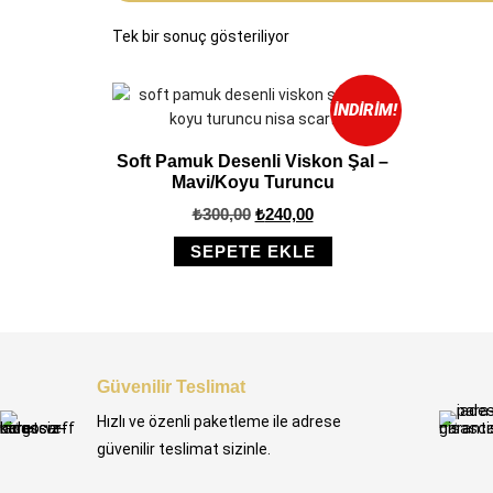
Tek bir sonuç gösteriliyor
İNDIRIM!
Soft Pamuk Desenli Viskon Şal –
Mavi/Koyu Turuncu
₺
300,00
₺
240,00
SEPETE EKLE
Güvenilir Teslimat
Hızlı ve özenli paketleme ile adrese
güvenilir teslimat sizinle.