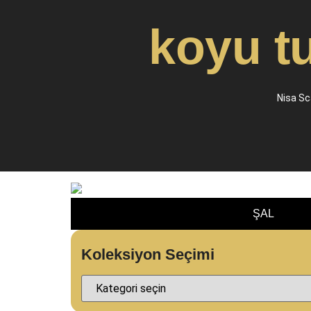
koyu t
Nisa Sc
ŞAL
Koleksiyon Seçimi