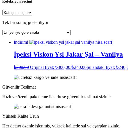
Koleksiyon Seçimi
Tek bir sonuç gösteriliyor
İndirim!
İpeksi Viskon Ysl Jakar Şal – Vanilya
₺
300,00
Orijinal fiyat: ₺300,00.
₺
240,00
Şu andaki fiyat: ₺240,
Güvenilir Teslimat
Hızlı ve özenli paketleme ile adrese güvenilir teslimat sizinle.
Yüksek Kalite Ürün
Her detayı özenle işlenmiş, yüksek kalitede şal ve eşarplar sizinle.