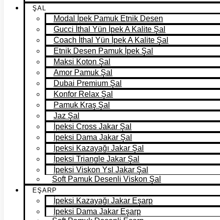
ŞAL
Modal İpek Pamuk Etnik Desen
Gucci İthal Yün İpek A Kalite Şal
Coach İthal Yün İpek A Kalite Şal
Etnik Desen Pamuk İpek Şal
Maksi Koton Şal
Amor Pamuk Şal
Dubai Premium Şal
Konfor Relax Şal
Pamuk Kraş Şal
Jaz Şal
İpeksi Cross Jakar Şal
İpeksi Dama Jakar Şal
İpeksi Kazayağı Jakar Şal
İpeksi Triangle Jakar Şal
İpeksi Viskon Ysl Jakar Şal
Soft Pamuk Desenli Viskon Şal
EŞARP
İpeksi Kazayağı Jakar Eşarp
İpeksi Dama Jakar Eşarp