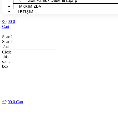
Soft Pamuk Desenli Eşarp
HAKKIMIZDA
İLETİŞİM
₺
0,00
0
Cart
Search
Search
Close
this
search
box.
₺
0,00
0
Cart