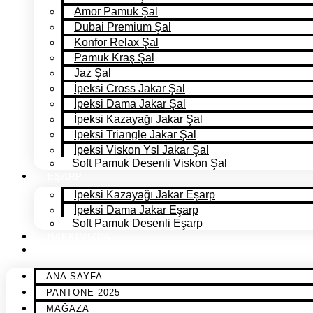
Amor Pamuk Şal
Dubai Premium Şal
Konfor Relax Şal
Pamuk Kraş Şal
Jaz Şal
İpeksi Cross Jakar Şal
İpeksi Dama Jakar Şal
İpeksi Kazayağı Jakar Şal
İpeksi Triangle Jakar Şal
İpeksi Viskon Ysl Jakar Şal
Soft Pamuk Desenli Viskon Şal
EŞARP
İpeksi Kazayağı Jakar Eşarp
İpeksi Dama Jakar Eşarp
Soft Pamuk Desenli Eşarp
HAKKIMIZDA
İLETİŞİM
ANA SAYFA
PANTONE 2025
MAĞAZA