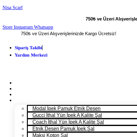
Nisa Scarf
750₺ ve Üzeri Alışverişl
Store
Instagram
Whatsapp
750₺ ve Üzeri Alışverişlerinizde Kargo Ücretsiz!
Sipariş Takibi
Yardım Merkezi
ANA SAYFA
PANTONE 2025
MAĞAZA
ŞAL
Modal İpek Pamuk Etnik Desen
Gucci İthal Yün İpek A Kalite Şal
Coach İthal Yün İpek A Kalite Şal
Etnik Desen Pamuk İpek Şal
Maksi Koton Şal