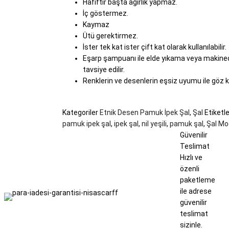
Hafiftir başta ağırlık yapmaz.
İç göstermez.
Kaymaz
Ütü gerektirmez.
İster tek kat ister çift kat olarak kullanılabilir.
Eşarp şampuanı ile elde yıkama veya makine
tavsiye edilir.
Renklerin ve desenlerin eşsiz uyumu ile göz k
Kategoriler
Etnik Desen Pamuk İpek Şal
,
Şal
Etiketle
pamuk ipek şal
,
ipek şal
,
nil yeşili
,
pamuk şal
,
Şal Mod
Güvenilir
Teslimat
Hızlı ve
özenli
paketleme
ile adrese
güvenilir
teslimat
sizinle.