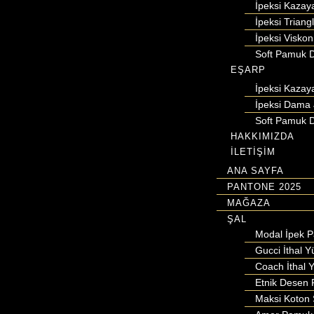
İpeksi Kazay
İpeksi Triang
İpeksi Viskon
Soft Pamuk D
EŞARP
İpeksi Kazay
İpeksi Dama 
Soft Pamuk D
HAKKIMIZDA
İLETİŞİM
ANA SAYFA
PANTONE 2025
MAĞAZA
ŞAL
Modal İpek 
Gucci İthal Y
Coach İthal Y
Etnik Desen 
Maksi Koton 