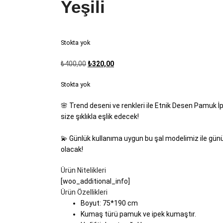
Yeşili
Stokta yok
₺
400,00
₺
320,00
Stokta yok
🌸 Trend deseni ve renkleri ile Etnik Desen Pamuk 
size şıklıkla eşlik edecek!
💫 Günlük kullanıma uygun bu şal modelimiz ile günün
olacak!
Ürün Nitelikleri
[woo_additional_info]
Ürün Özellikleri
Boyut: 75*190 cm
Kumaş türü pamuk ve ipek kumaştır.