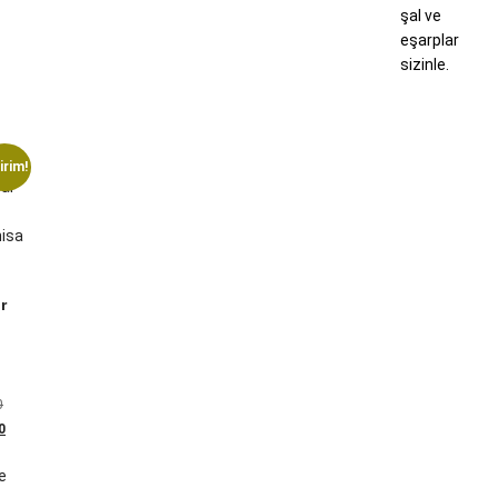
şal ve
eşarplar
sizinle.
irim!
r
0
0
e