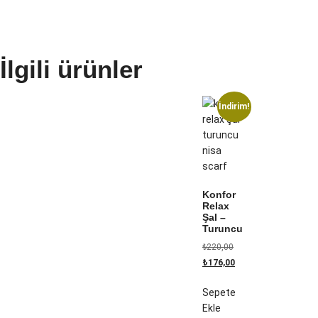
İlgili ürünler
İndirim!
Konfor
Relax
Şal –
Turuncu
₺
220,00
₺
176,00
Sepete
Ekle