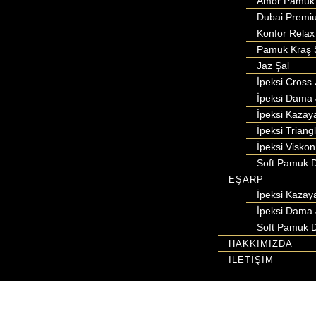
Amor Pamuk 
Dubai Premi
Konfor Relax
Pamuk Kraş 
Jaz Şal
İpeksi Cross 
İpeksi Dama 
İpeksi Kazay
İpeksi Triang
İpeksi Viskon
Soft Pamuk D
EŞARP
İpeksi Kazay
İpeksi Dama 
Soft Pamuk D
HAKKIMIZDA
İLETİŞİM