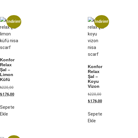
İndirim!
İndirim!
Konfor
Relax
Konfor
Şal –
Relax
Limon
Şal –
Küfü
Koyu
Vizon
₺
220,00
₺
176,00
₺
220,00
₺
176,00
Sepete
Ekle
Sepete
Ekle