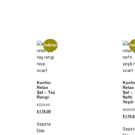
İndirim!
İnd
Konfor
Konfo
Relax
Relax
Şal – Taş
Şal –
Rengi
Nefti
Yeşili
₺
220,00
₺
220,0
₺
176,00
₺
176,0
Sepete
Sepet
Ekle