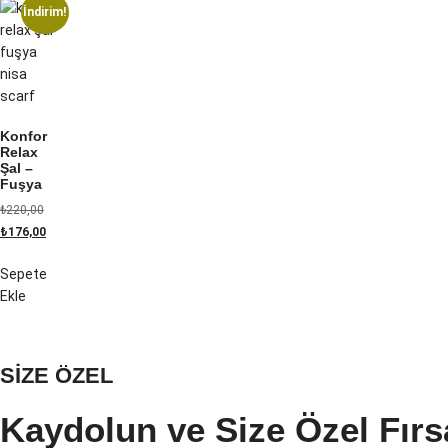
İndirim!
Konfor
Relax
Şal –
Fuşya
₺
220,00
₺
176,00
Sepete
Ekle
SİZE ÖZEL
Kaydolun ve Size Özel Fırs