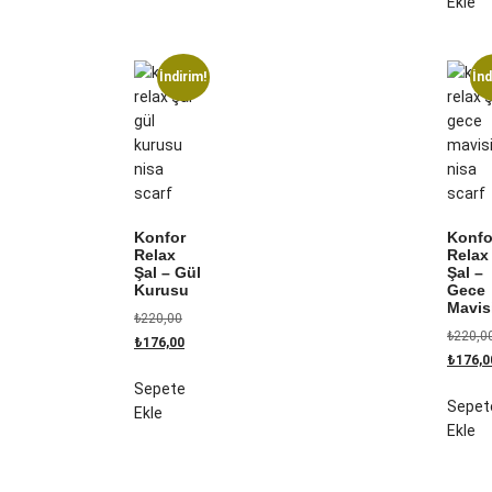
Ekle
İndirim!
İnd
Konfor
Konfo
Relax
Relax
Şal – Gül
Şal –
Kurusu
Gece
Mavis
₺
220,00
₺
220,0
₺
176,00
₺
176,0
Sepete
Sepet
Ekle
Ekle