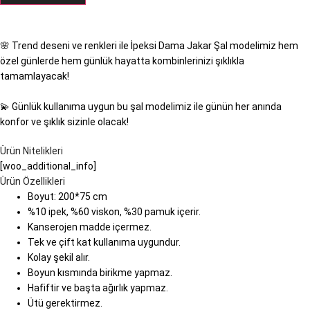
🌸 Trend deseni ve renkleri ile İpeksi Dama Jakar Şal modelimiz hem
özel günlerde hem günlük hayatta kombinlerinizi şıklıkla
tamamlayacak!
💫 Günlük kullanıma uygun bu şal modelimiz ile günün her anında
konfor ve şıklık sizinle olacak!
Ürün Nitelikleri
[woo_additional_info]
Ürün Özellikleri
Boyut: 200*75 cm
%10 ipek, %60 viskon, %30 pamuk içerir.
Kanserojen madde içermez.
Tek ve çift kat kullanıma uygundur.
Kolay şekil alır.
Boyun kısmında birikme yapmaz.
Hafiftir ve başta ağırlık yapmaz.
Ütü gerektirmez.