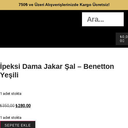
750₺ ve Üzeri Alışverişlerinizde Kargo Ücretsiz!
₺
0,
0
İpeksi Dama Jakar Şal – Benetton
Yeşili
1 adet stokta
₺
350,00
₺
280,00
1 adet stokta
SEPETE EKLE