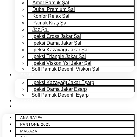
Amor Pamuk Şal
Dubai Premium Şal
Konfor Relax Şal
Pamuk Kraş Şal
Jaz Şal
İpeksi Cross Jakar Şal
İpeksi Dama Jakar Şal
İpeksi Kazayağı Jakar Şal
İpeksi Triangle Jakar Şal
İpeksi Viskon Ysl Jakar Şal
Soft Pamuk Desenli Viskon Şal
EŞARP
İpeksi Kazayağı Jakar Eşarp
İpeksi Dama Jakar Eşarp
Soft Pamuk Desenli Eşarp
HAKKIMIZDA
İLETİŞİM
ANA SAYFA
PANTONE 2025
MAĞAZA