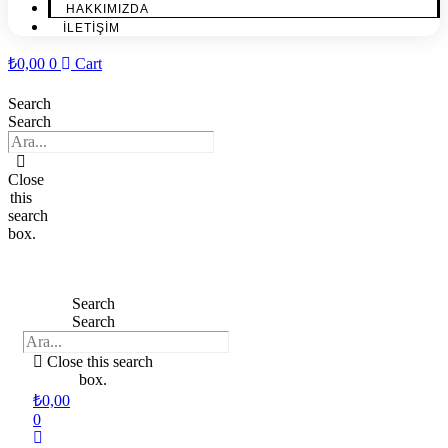
HAKKIMIZDA
İLETİŞİM
₺
0,00
0
Cart
Search
Search
Close
this
search
box.
Search
Search
Close this search
box.
₺
0,00
0