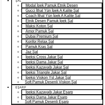
ŞAL
Modal İpek Pamuk Etnik Desen
Gucci İthal Yün İpek A Kalite Şal
Coach İthal Yün İpek A Kalite Şal
Etnik Desen Pamuk İpek Şal
Maksi Koton Şal
Amor Pamuk Şal
Dubai Premium Şal
Konfor Relax Şal
Pamuk Kraş Şal
Jaz Şal
İpeksi Cross Jakar Şal
İpeksi Dama Jakar Şal
İpeksi Kazayağı Jakar Şal
İpeksi Triangle Jakar Şal
İpeksi Viskon Ysl Jakar Şal
Soft Pamuk Desenli Viskon Şal
EŞARP
İpeksi Kazayağı Jakar Eşarp
İpeksi Dama Jakar Eşarp
Soft Pamuk Desenli Eşarp