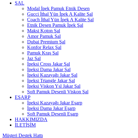
ŞAL
Modal İpek Pamuk Etnik Desen
Gucci İthal Yün İpek A Kalite Şal
Coach İthal Yün İpek A Kalite Şal
Etnik Desen Pamuk İpek Şal
Maksi Koton Şal
Amor Pamuk Şal
Dubai Premium Şal
Konfor Relax Şal
Pamuk Kraş Şal
Jaz Şal
İpeksi Cross Jakar Şal
İpeksi Dama Jakar Şal
İpeksi Kazayağı Jakar Şal
İpeksi Triangle Jakar Şal
İpeksi Viskon Ysl Jakar Şal
Soft Pamuk Desenli Viskon Şal
EŞARP
İpeksi Kazayağı Jakar Eşarp
İpeksi Dama Jakar Eşarp
Soft Pamuk Desenli Eşarp
HAKKIMIZDA
İLETİŞİM
Müşteri Destek Hattı