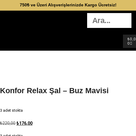
750₺ ve Üzeri Alışverişlerinizde Kargo Ücretsiz!
₺
0,
0
Konfor Relax Şal – Buz Mavisi
3 adet stokta
₺
220,00
₺
176,00
3 adet stokta