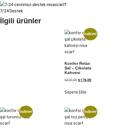
7/24 Destek
İlgili ürünler
İndirim!
Konfor Relax
Şal – Çikolata
Kahvesi
₺
220,00
₺
176,00
Sepete Ekle
İndirim!
İndirim!