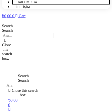
HAKKIMIZDA
İLETİŞİM
₺
0,00
0
Cart
Search
Search
Close
this
search
box.
Search
Search
Close this search
box.
₺
0,00
0