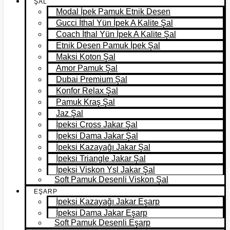
ŞAL
Modal İpek Pamuk Etnik Desen
Gucci İthal Yün İpek A Kalite Şal
Coach İthal Yün İpek A Kalite Şal
Etnik Desen Pamuk İpek Şal
Maksi Koton Şal
Amor Pamuk Şal
Dubai Premium Şal
Konfor Relax Şal
Pamuk Kraş Şal
Jaz Şal
İpeksi Cross Jakar Şal
İpeksi Dama Jakar Şal
İpeksi Kazayağı Jakar Şal
İpeksi Triangle Jakar Şal
İpeksi Viskon Ysl Jakar Şal
Soft Pamuk Desenli Viskon Şal
EŞARP
İpeksi Kazayağı Jakar Eşarp
İpeksi Dama Jakar Eşarp
Soft Pamuk Desenli Eşarp