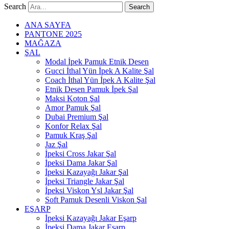
Search
Search
ANA SAYFA
PANTONE 2025
MAĞAZA
ŞAL
Modal İpek Pamuk Etnik Desen
Gucci İthal Yün İpek A Kalite Şal
Coach İthal Yün İpek A Kalite Şal
Etnik Desen Pamuk İpek Şal
Maksi Koton Şal
Amor Pamuk Şal
Dubai Premium Şal
Konfor Relax Şal
Pamuk Kraş Şal
Jaz Şal
İpeksi Cross Jakar Şal
İpeksi Dama Jakar Şal
İpeksi Kazayağı Jakar Şal
İpeksi Triangle Jakar Şal
İpeksi Viskon Ysl Jakar Şal
Soft Pamuk Desenli Viskon Şal
EŞARP
İpeksi Kazayağı Jakar Eşarp
İpeksi Dama Jakar Eşarp