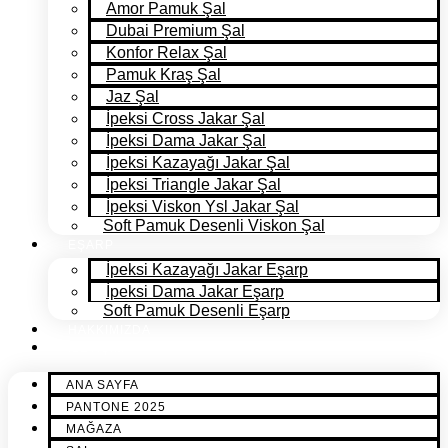
Amor Pamuk Şal
Dubai Premium Şal
Konfor Relax Şal
Pamuk Kraş Şal
Jaz Şal
İpeksi Cross Jakar Şal
İpeksi Dama Jakar Şal
İpeksi Kazayağı Jakar Şal
İpeksi Triangle Jakar Şal
İpeksi Viskon Ysl Jakar Şal
Soft Pamuk Desenli Viskon Şal
EŞARP
İpeksi Kazayağı Jakar Eşarp
İpeksi Dama Jakar Eşarp
Soft Pamuk Desenli Eşarp
HAKKIMIZDA
İLETİŞİM
ANA SAYFA
PANTONE 2025
MAĞAZA