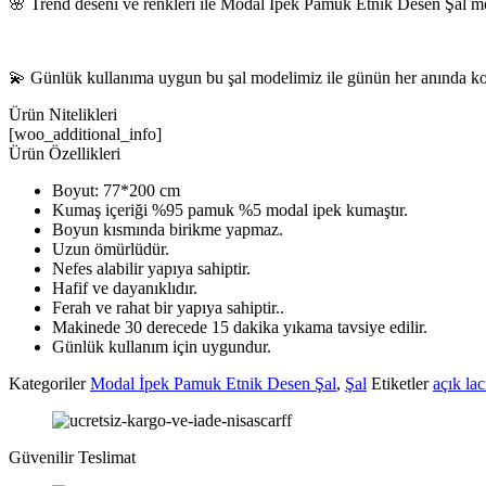
🌸 Trend deseni ve renkleri ile Modal İpek Pamuk Etnik Desen Şal mod
💫 Günlük kullanıma uygun bu şal modelimiz ile günün her anında konf
Ürün Nitelikleri
[woo_additional_info]
Ürün Özellikleri
Boyut: 77*200 cm
Kumaş içeriği %95 pamuk %5 modal ipek kumaştır.
Boyun kısmında birikme yapmaz.
Uzun ömürlüdür.
Nefes alabilir yapıya sahiptir.
Hafif ve dayanıklıdır.
Ferah ve rahat bir yapıya sahiptir..
Makinede 30 derecede 15 dakika yıkama tavsiye edilir.
Günlük kullanım için uygundur.
Kategoriler
Modal İpek Pamuk Etnik Desen Şal
,
Şal
Etiketler
açık lac
Güvenilir Teslimat