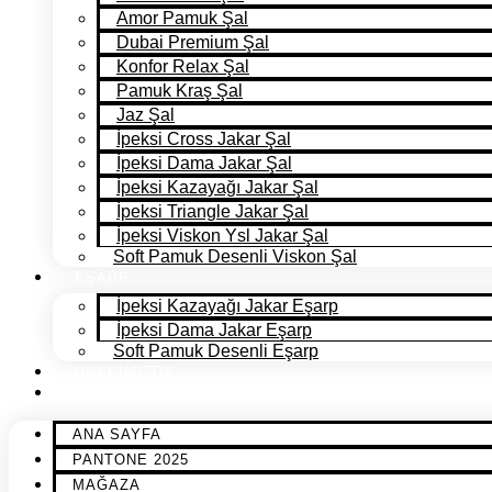
Amor Pamuk Şal
Dubai Premium Şal
Konfor Relax Şal
Pamuk Kraş Şal
Jaz Şal
İpeksi Cross Jakar Şal
İpeksi Dama Jakar Şal
İpeksi Kazayağı Jakar Şal
İpeksi Triangle Jakar Şal
İpeksi Viskon Ysl Jakar Şal
Soft Pamuk Desenli Viskon Şal
EŞARP
İpeksi Kazayağı Jakar Eşarp
İpeksi Dama Jakar Eşarp
Soft Pamuk Desenli Eşarp
HAKKIMIZDA
İLETİŞİM
ANA SAYFA
PANTONE 2025
MAĞAZA