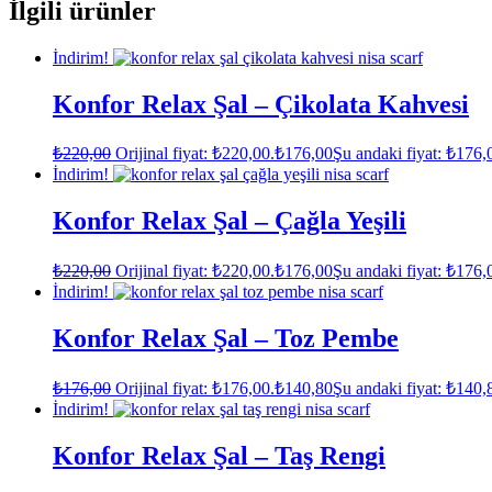
İlgili ürünler
İndirim!
Konfor Relax Şal – Çikolata Kahvesi
₺
220,00
Orijinal fiyat: ₺220,00.
₺
176,00
Şu andaki fiyat: ₺176,
İndirim!
Konfor Relax Şal – Çağla Yeşili
₺
220,00
Orijinal fiyat: ₺220,00.
₺
176,00
Şu andaki fiyat: ₺176,
İndirim!
Konfor Relax Şal – Toz Pembe
₺
176,00
Orijinal fiyat: ₺176,00.
₺
140,80
Şu andaki fiyat: ₺140,
İndirim!
Konfor Relax Şal – Taş Rengi