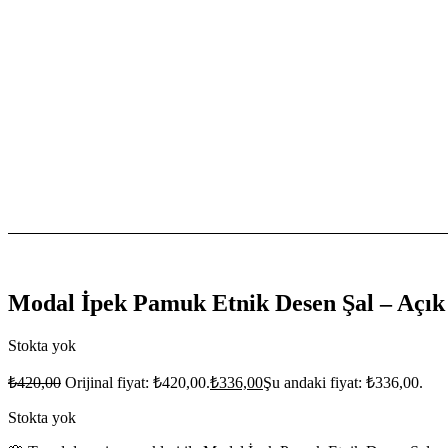
Modal İpek Pamuk Etnik Desen Şal – Açık
Stokta yok
₺
420,00
Orijinal fiyat: ₺420,00.
₺
336,00
Şu andaki fiyat: ₺336,00.
Stokta yok