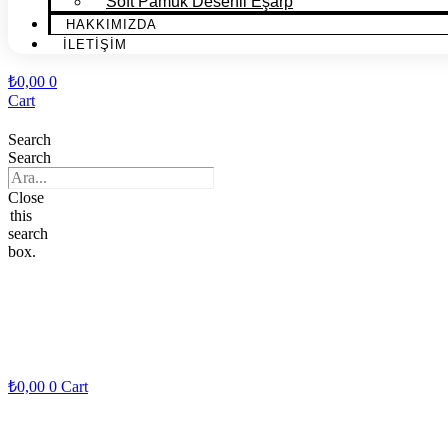
Soft Pamuk Desenli Eşarp
HAKKIMIZDA
İLETİŞİM
₺
0,00
0
Cart
Search
Search
Close
this
search
box.
₺
0,00
0
Cart