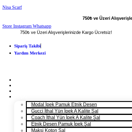
Nisa Scarf
750₺ ve Üzeri Alışverişl
Store
Instagram
Whatsapp
750₺ ve Üzeri Alışverişlerinizde Kargo Ücretsiz!
Sipariş Takibi
Yardım Merkezi
ANA SAYFA
PANTONE 2025
MAĞAZA
ŞAL
Modal İpek Pamuk Etnik Desen
Gucci İthal Yün İpek A Kalite Şal
Coach İthal Yün İpek A Kalite Şal
Etnik Desen Pamuk İpek Şal
Maksi Koton Şal