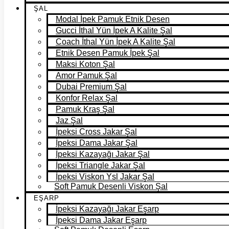
ŞAL
Modal İpek Pamuk Etnik Desen
Gucci İthal Yün İpek A Kalite Şal
Coach İthal Yün İpek A Kalite Şal
Etnik Desen Pamuk İpek Şal
Maksi Koton Şal
Amor Pamuk Şal
Dubai Premium Şal
Konfor Relax Şal
Pamuk Kraş Şal
Jaz Şal
İpeksi Cross Jakar Şal
İpeksi Dama Jakar Şal
İpeksi Kazayağı Jakar Şal
İpeksi Triangle Jakar Şal
İpeksi Viskon Ysl Jakar Şal
Soft Pamuk Desenli Viskon Şal
EŞARP
İpeksi Kazayağı Jakar Eşarp
İpeksi Dama Jakar Eşarp