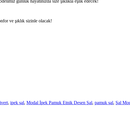
elimiz günlük hayatınızda size şıklıkla eşlik edecek!
or ve şıklık sizinle olacak!
ivert
,
ipek şal
,
Modal İpek Pamuk Etnik Desen Şal
,
pamuk şal
,
Şal Mod