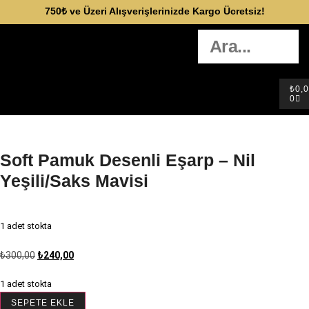
750₺ ve Üzeri Alışverişlerinizde Kargo Ücretsiz!
₺
0,
0
Soft Pamuk Desenli Eşarp – Nil
Yeşili/Saks Mavisi
1 adet stokta
₺
300,00
₺
240,00
1 adet stokta
SEPETE EKLE