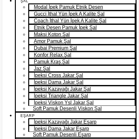
ŞAL
Modal İpek Pamuk Etnik Desen
Gucci İthal Yün İpek A Kalite Şal
Coach İthal Yün İpek A Kalite Şal
Etnik Desen Pamuk İpek Şal
Maksi Koton Şal
Amor Pamuk Şal
Dubai Premium Şal
Konfor Relax Şal
Pamuk Kraş Şal
Jaz Şal
İpeksi Cross Jakar Şal
İpeksi Dama Jakar Şal
İpeksi Kazayağı Jakar Şal
İpeksi Triangle Jakar Şal
İpeksi Viskon Ysl Jakar Şal
Soft Pamuk Desenli Viskon Şal
EŞARP
İpeksi Kazayağı Jakar Eşarp
İpeksi Dama Jakar Eşarp
Soft Pamuk Desenli Eşarp