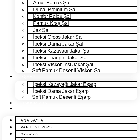
Amor Pamuk Şal
Dubai Premium Şal
Konfor Relax Şal
Pamuk Kraş Şal
Jaz Şal
İpeksi Cross Jakar Şal
İpeksi Dama Jakar Şal
İpeksi Kazayağı Jakar Şal
İpeksi Triangle Jakar Şal
İpeksi Viskon Ysl Jakar Şal
Soft Pamuk Desenli Viskon Şal
EŞARP
İpeksi Kazayağı Jakar Eşarp
İpeksi Dama Jakar Eşarp
Soft Pamuk Desenli Eşarp
HAKKIMIZDA
İLETİŞİM
ANA SAYFA
PANTONE 2025
MAĞAZA