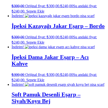
₺
300,00
Orijinal fiyat: ₺300,00.
₺
240,00
Şu andaki fiyat:
₺240,00.
Sepete Ekle
İndirim!
İpeksi Kazayağı Jakar Eşarp – Bordo
₺
300,00
Orijinal fiyat: ₺300,00.
₺
240,00
Şu andaki fiyat:
₺240,00.
Sepete Ekle
İndirim!
İpeksi Dama Jakar Eşarp – Acı
Kahve
₺
300,00
Orijinal fiyat: ₺300,00.
₺
240,00
Şu andaki fiyat:
₺240,00.
Sepete Ekle
İndirim!
Soft Pamuk Desenli Eşarp –
Siyah/Koyu Bej