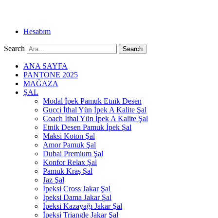
Hesabım
Search
Search
ANA SAYFA
PANTONE 2025
MAĞAZA
ŞAL
Modal İpek Pamuk Etnik Desen
Gucci İthal Yün İpek A Kalite Şal
Coach İthal Yün İpek A Kalite Şal
Etnik Desen Pamuk İpek Şal
Maksi Koton Şal
Amor Pamuk Şal
Dubai Premium Şal
Konfor Relax Şal
Pamuk Kraş Şal
Jaz Şal
İpeksi Cross Jakar Şal
İpeksi Dama Jakar Şal
İpeksi Kazayağı Jakar Şal
İpeksi Triangle Jakar Şal