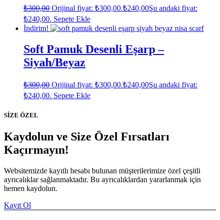
₺
300,00
Orijinal fiyat: ₺300,00.
₺
240,00
Şu andaki fiyat:
₺240,00.
Sepete Ekle
İndirim!
Soft Pamuk Desenli Eşarp –
Siyah/Beyaz
₺
300,00
Orijinal fiyat: ₺300,00.
₺
240,00
Şu andaki fiyat:
₺240,00.
Sepete Ekle
SİZE ÖZEL
Kaydolun ve Size Özel Fırsatları
Kaçırmayın!
Websitemizde kayıtlı hesabı bulunan müşterilerimize özel çeşitli
ayrıcalıklar sağlanmaktadır. Bu ayrıcalıklardan yararlanmak için
hemen kaydolun.
Kayıt Ol