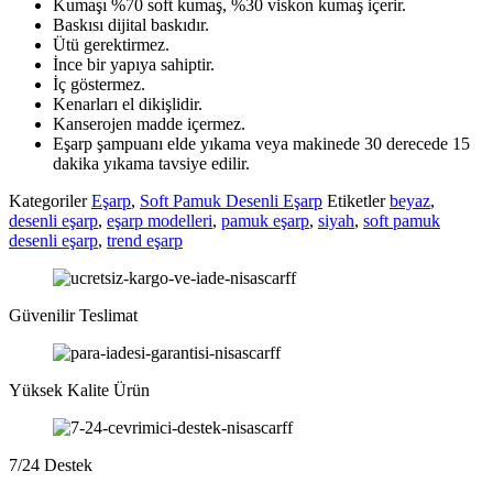
Kumaşı %70 soft kumaş, %30 viskon kumaş içerir.
Baskısı dijital baskıdır.
Ütü gerektirmez.
İnce bir yapıya sahiptir.
İç göstermez.
Kenarları el dikişlidir.
Kanserojen madde içermez.
Eşarp şampuanı elde yıkama veya makinede 30 derecede 15
dakika yıkama tavsiye edilir.
Kategoriler
Eşarp
,
Soft Pamuk Desenli Eşarp
Etiketler
beyaz
,
desenli eşarp
,
eşarp modelleri
,
pamuk eşarp
,
siyah
,
soft pamuk
desenli eşarp
,
trend eşarp
Güvenilir Teslimat
Yüksek Kalite Ürün
7/24 Destek