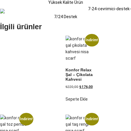
Yüksek Kalite Ürün
7/24 Destek
İlgili ürünler
İndirim!
Konfor Relax
Şal – Çikolata
Kahvesi
₺
220,00
₺
176,00
Sepete Ekle
İndirim!
İndirim!