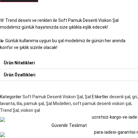
🌸 Trend deseni ve renkleri ile Soft Pamuk Desenli Viskon Şal
modelimiz günlük hayatınızda size şıklıkla eşlik edecek!
💫 Günlük kullanıma uygun bu şal modelimiz ile günün her anında
konfor ve şıklık sizinle olacak!
Ürün Nitelikleri
Ürün Özellikleri
Kategoriler
Soft Pamuk Desenli Viskon Şal
,
Şal
Etiketler
desenli şal
,
gri
,
lavanta
,
lila
,
pamuk şal
,
Şal Modelleri
,
soft pamuk desenli viskon şal
,
Trend Şal
,
viskon şal
Güvenilir Teslimat