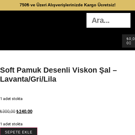
750₺ ve Üzeri Alışverişlerinizde Kargo Ücretsiz!
₺
0,
0
Soft Pamuk Desenli Viskon Şal –
Lavanta/Gri/Lila
1 adet stokta
₺
300,00
₺
240,00
1 adet stokta
SEPETE EKLE