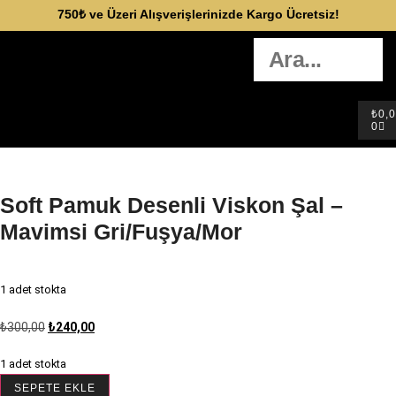
750₺ ve Üzeri Alışverişlerinizde Kargo Ücretsiz!
₺
0,
0
Soft Pamuk Desenli Viskon Şal –
Mavimsi Gri/Fuşya/Mor
1 adet stokta
₺
300,00
₺
240,00
1 adet stokta
SEPETE EKLE